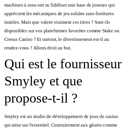
machines à sous ont su fidéliser une base de joueurs qui
apprécient les mécaniques de jeu solides sans fioritures
inutiles. Mais que valent vraiment ces titres ? Sont-ils
disponibles sur vos plateformes favorites comme Stake ou
Cresus Casino ? Et surtout, le divertissement est-il au
rendez-vous ? Allons droit au but.
Qui est le fournisseur
Smyley et que
propose-t-il ?
Smyley est un studio de développement de jeux de casino
qui mise sur l'essentiel. Contrairement aux géants comme