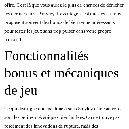
offre. C'est là que vous aurez le plus de chances de dénicher
les derniers titres Smyley. L'avantage, c'est que ces casinos
proposent souvent des bonus de bienvenue intéressants
pour tester les jeux sans trop puiser dans votre propre
bankroll.
Fonctionnalités
bonus et mécaniques
de jeu
Ce qui distingue une machine à sous Smyley d'une autre, ce
sont les petites mécaniques bien huilées. On ne trouve pas
forcément des innovations de rupture, mais des