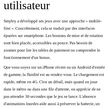
utilisateur
Smyley a développé ses jeux avec une approche « mobile-
first ». Concrètement, cela se traduit par des interfaces
épurées sur smartphone. Les boutons de mise et de rotation
sont bien placés, accessibles au pouce. Pas besoin de
zoomer pour lire les tables de paiement ou comprendre le
fonctionnement d'un bonus.
Que vous soyez sur un iPhone récent ou un Android d'entrée
de gamme, la fluidité est au rendez-vous. Le chargement est
rapide, même en 4G. C'est un détail, mais quand on joue
dans le métro ou dans une file d'attente, on apprécie de ne
pas attendre 30 secondes que le jeu se lance. L'absence
d'animations lourdes aide aussi à préserver la batterie, un