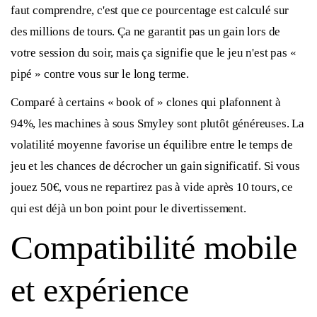
faut comprendre, c'est que ce pourcentage est calculé sur
des millions de tours. Ça ne garantit pas un gain lors de
votre session du soir, mais ça signifie que le jeu n'est pas «
pipé » contre vous sur le long terme.
Comparé à certains « book of » clones qui plafonnent à
94%, les machines à sous Smyley sont plutôt généreuses. La
volatilité moyenne favorise un équilibre entre le temps de
jeu et les chances de décrocher un gain significatif. Si vous
jouez 50€, vous ne repartirez pas à vide après 10 tours, ce
qui est déjà un bon point pour le divertissement.
Compatibilité mobile
et expérience