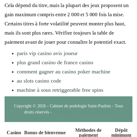
Cela dépend du titre, mais la plupart des jeux proposent un
gain maximum compris entre 2 000 et 5 000 fois la mise.
Certains titres à forte volatilité peuvent monter plus haut,
mais ils sont plus rares. Vérifiez toujours la table de
paiement avant de jouer pour connaître le potentiel exact.
paris vip casino avis joueur
plus grand casino de france casino
comment gagner au casino poker machine
au slots casino code
machine à sous retriggerable free spins
Copyright © 2026 - Cabinet de podologie Saint-Paulois - Tous
Politique de confidentialité
droits réservés -
Méthodes de
Dépôt
Casino
Bonus de bienvenue
paiement
minimum