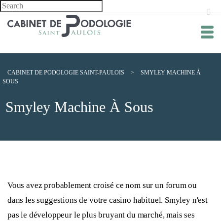
CABINET DE PODOLOGIE SAINT-PAULOIS
>
SMYLEY MACHINE À
SOUS
Smyley Machine À Sous
Vous avez probablement croisé ce nom sur un forum ou
dans les suggestions de votre casino habituel. Smyley n'est
pas le développeur le plus bruyant du marché, mais ses