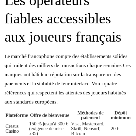
Les opérateurs
fiables accessibles
aux joueurs français
Le marché francophone compte des établissements solides
qui traitent des milliers de transactions chaque semaine. Ces
marques ont bâti leur réputation sur la transparence des
paiements et la stabilité de leur interface. Voici quatre
références qui respectent les attentes des joueurs habitués
aux standards européens.
Méthodes de
Dépôt
Plateforme
Offre de bienvenue
paiement
minimum
150 % jusqu'à 300 €
Visa, Mastercard,
Cresus
(exigence de mise
Skrill, Neosurf,
20 €
Casino
x35)
Bitcoin