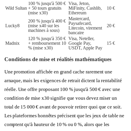
100 % jusqu'à 500 €
Visa, Jeton,
Wild Sultan
+ 50 tours gratuits
MiFinity, Cashlib,
10 €
(mise x30)
Ethereum
Mastercard,
200 % jusqu'à 400 €
Paysafecard,
Lucky8
(mise x40 sur les
20 €
Litecoin, virement
machines à sous)
bancaire
120 % jusqu'à 350 €
Visa, Neteller,
Madnix
+ remboursement 10
Google Pay,
15 €
% (mise x30)
USDT, Apple Pay
Conditions de mise et réalités mathématiques
Une promotion affichée en grand cache rarement une
arnaque, mais les exigences de retrait dictent la rentabilité
réelle. Une offre proposant 100 % jusqu'à 500 € avec une
condition de mise x30 signifie que vous devez miser un
total de 15 000 € avant de pouvoir retirer quoi que ce soit.
Les plateformes honnêtes précisent que les jeux de table ne
comptent qu'à hauteur de 10 % ou 0 %, alors que les