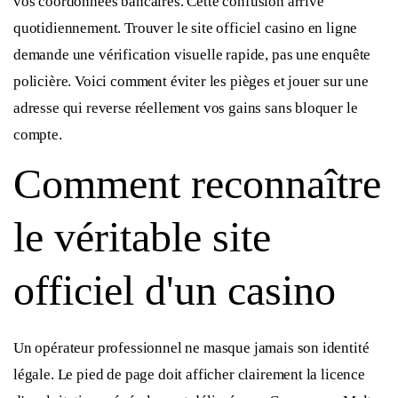
vos coordonnées bancaires. Cette confusion arrive
quotidiennement. Trouver le site officiel casino en ligne
demande une vérification visuelle rapide, pas une enquête
policière. Voici comment éviter les pièges et jouer sur une
adresse qui reverse réellement vos gains sans bloquer le
compte.
Comment reconnaître
le véritable site
officiel d'un casino
Un opérateur professionnel ne masque jamais son identité
légale. Le pied de page doit afficher clairement la licence