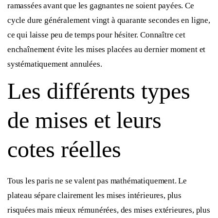
ramassées avant que les gagnantes ne soient payées. Ce
cycle dure généralement vingt à quarante secondes en ligne,
ce qui laisse peu de temps pour hésiter. Connaître cet
enchaînement évite les mises placées au dernier moment et
systématiquement annulées.
Les différents types
de mises et leurs
cotes réelles
Tous les paris ne se valent pas mathématiquement. Le
plateau sépare clairement les mises intérieures, plus
risquées mais mieux rémunérées, des mises extérieures, plus