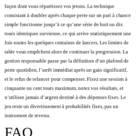
façon dont vous répartissez vos jetons. La technique
consistant à doubler après chaque perte sur un pari à chance
simple fonctionne jusqu’à ce qu’une série de huit ou dix
tours identiques survienne, ce qui arrive statistiquement une
fois toutes les quelques centaines de lancers. Les limites de
table vous empêchent alors de continuer la progression. La
gestion responsable passe par la définition d’un plafond de
perte quotidien, l’arrêt immédiat après un gain significatif,
et le refus de relancer pour compenser. Fixez une session à
cinquante ou cent tours maximum, notez vos résultats, et
n’utilisez jamais d’argent destiné à des dépenses fixes. Le
jeu reste un divertissement à probabilités fixes, pas un
instrument de revenu.
FAQ