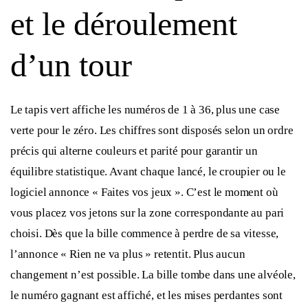
et le déroulement
d’un tour
Le tapis vert affiche les numéros de 1 à 36, plus une case
verte pour le zéro. Les chiffres sont disposés selon un ordre
précis qui alterne couleurs et parité pour garantir un
équilibre statistique. Avant chaque lancé, le croupier ou le
logiciel annonce « Faites vos jeux ». C’est le moment où
vous placez vos jetons sur la zone correspondante au pari
choisi. Dès que la bille commence à perdre de sa vitesse,
l’annonce « Rien ne va plus » retentit. Plus aucun
changement n’est possible. La bille tombe dans une alvéole,
le numéro gagnant est affiché, et les mises perdantes sont