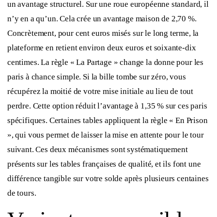
un avantage structurel. Sur une roue européenne standard, il
n’y en a qu’un. Cela crée un avantage maison de 2,70 %.
Concrètement, pour cent euros misés sur le long terme, la
plateforme en retient environ deux euros et soixante-dix
centimes. La règle « La Partage » change la donne pour les
paris à chance simple. Si la bille tombe sur zéro, vous
récupérez la moitié de votre mise initiale au lieu de tout
perdre. Cette option réduit l’avantage à 1,35 % sur ces paris
spécifiques. Certaines tables appliquent la règle « En Prison
», qui vous permet de laisser la mise en attente pour le tour
suivant. Ces deux mécanismes sont systématiquement
présents sur les tables françaises de qualité, et ils font une
différence tangible sur votre solde après plusieurs centaines
de tours.