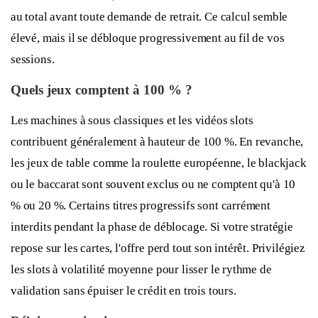
au total avant toute demande de retrait. Ce calcul semble
élevé, mais il se débloque progressivement au fil de vos
sessions.
Quels jeux comptent à 100 % ?
Les machines à sous classiques et les vidéos slots
contribuent généralement à hauteur de 100 %. En revanche,
les jeux de table comme la roulette européenne, le blackjack
ou le baccarat sont souvent exclus ou ne comptent qu'à 10
% ou 20 %. Certains titres progressifs sont carrément
interdits pendant la phase de déblocage. Si votre stratégie
repose sur les cartes, l'offre perd tout son intérêt. Privilégiez
les slots à volatilité moyenne pour lisser le rythme de
validation sans épuiser le crédit en trois tours.