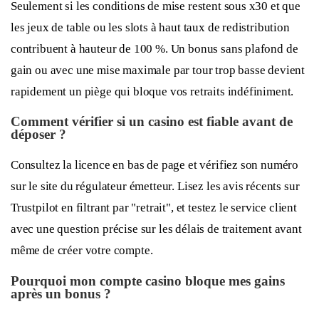
Seulement si les conditions de mise restent sous x30 et que
les jeux de table ou les slots à haut taux de redistribution
contribuent à hauteur de 100 %. Un bonus sans plafond de
gain ou avec une mise maximale par tour trop basse devient
rapidement un piège qui bloque vos retraits indéfiniment.
Comment vérifier si un casino est fiable avant de
déposer ?
Consultez la licence en bas de page et vérifiez son numéro
sur le site du régulateur émetteur. Lisez les avis récents sur
Trustpilot en filtrant par "retrait", et testez le service client
avec une question précise sur les délais de traitement avant
même de créer votre compte.
Pourquoi mon compte casino bloque mes gains
après un bonus ?