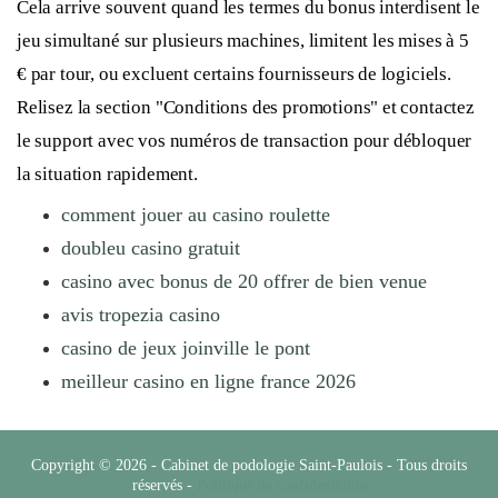
Cela arrive souvent quand les termes du bonus interdisent le
jeu simultané sur plusieurs machines, limitent les mises à 5
€ par tour, ou excluent certains fournisseurs de logiciels.
Relisez la section "Conditions des promotions" et contactez
le support avec vos numéros de transaction pour débloquer
la situation rapidement.
comment jouer au casino roulette
doubleu casino gratuit
casino avec bonus de 20 offrer de bien venue
avis tropezia casino
casino de jeux joinville le pont
meilleur casino en ligne france 2026
Copyright © 2026 - Cabinet de podologie Saint-Paulois - Tous droits
réservés -
Politique de confidentialité