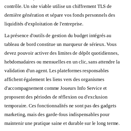
contrôle. Un site viable utilise un chiffrement TLS de
dernière génération et sépare vos fonds personnels des
liquidités d'exploitation de l'entreprise.
La présence d'outils de gestion du budget intégrés au
tableau de bord constitue un marqueur de sérieux. Vous
devez pouvoir activer des limites de dépôt quotidiennes,
hebdomadaires ou mensuelles en un clic, sans attendre la
validation d'un agent. Les plateformes responsables
affichent également les liens vers des organismes
d'accompagnement comme Joueurs Info Service et
proposent des périodes de réflexion ou d'exclusion
temporaire. Ces fonctionnalités ne sont pas des gadgets
marketing, mais des garde-fous indispensables pour
maintenir une pratique saine et durable sur le long terme.