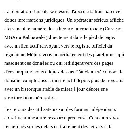
La réputation d'un site se mesure d'abord à la transparence
de ses informations juridiques. Un opérateur sérieux affiche
clairement le numéro de sa licence internationale (Curacao,
MGA ou Kahnawake) directement dans le pied de page,
avec un lien actif renvoyant vers le registre officiel du
régulateur. Méfiez-vous immédiatement des plateformes qui
masquent ces données ou qui redirigent vers des pages
d'erreur quand vous cliquez dessus. L'ancienneté du nom de
domaine compte aussi : un site actif depuis plus de trois ans
avec un historique stable de mises à jour dénote une
structure financière solide.
Les retours des utilisateurs sur des forums indépendants
constituent une autre ressource précieuse. Concentrez vos
recherches sur les délais de traitement des retraits et la