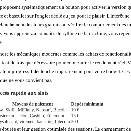
posent systématiquement un bouton pour activer la version grat
 et basculer sur l'onglet dédié au jeu pour le plaisir. L'intérêt ne
déclenchement des tours gratuits ou vérifier le comportement des m
. Vous apprenez à connaître le rythme de la machine, vous repérez
e.
endre les mécaniques modernes comme les achats de fonctionnali
utant de fois que nécessaire pour en mesurer le rendement réel. 
icateur progressif déclenche trop rarement pour votre budget. Ces
tique ne vous convient pas.
cès rapide aux slots
Moyens de paiement
Dépôt minimum
sa, Skrill, MiFinity, Neosurf, Bitcoin
10 €
stercard, Jeton, Cashlib, Ethereum
15 €
ysafecard, virement bancaire, Litecoin
20 €
ce épurée et leur gestion optimisée des sessions. Le chargement 