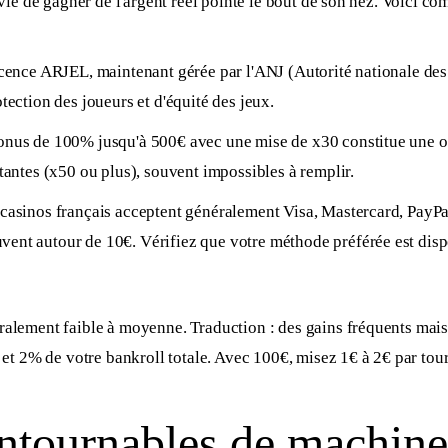
nvie de gagner de l'argent réel pointe le bout de son nez. Voici co
cence ARJEL, maintenant gérée par l'ANJ (Autorité nationale des j
tection des joueurs et d'équité des jeux.
onus de 100% jusqu'à 500€ avec une mise de x30 constitue une o
tantes (x50 ou plus), souvent impossibles à remplir.
asinos français acceptent généralement Visa, Mastercard, PayPal, 
ent autour de 10€. Vérifiez que votre méthode préférée est disp
ralement faible à moyenne. Traduction : des gains fréquents mais
 et 2% de votre bankroll totale. Avec 100€, misez 1€ à 2€ par tour.
ontournables de machin