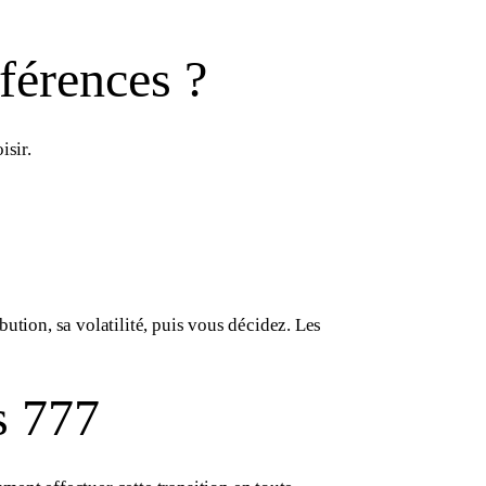
férences ?
isir.
ution, sa volatilité, puis vous décidez. Les
s 777