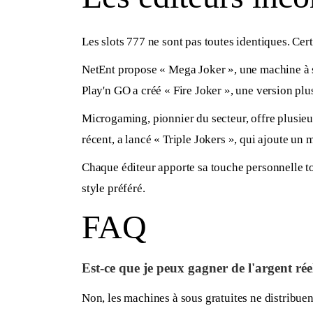
Les slots 777 ne sont pas toutes identiques. Cer
NetEnt propose « Mega Joker », une machine à so
Play'n GO a créé « Fire Joker », une version pl
Microgaming, pionnier du secteur, offre plusieu
récent, a lancé « Triple Jokers », qui ajoute un
Chaque éditeur apporte sa touche personnelle tou
style préféré.
FAQ
Est-ce que je peux gagner de l'argent ré
Non, les machines à sous gratuites ne distribuen