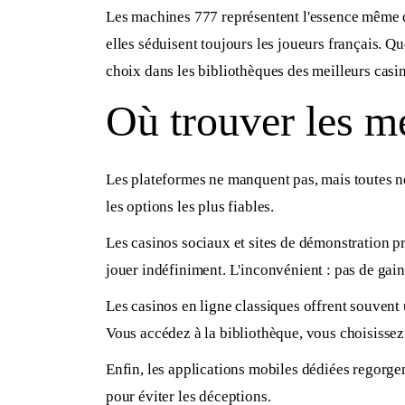
Les machines 777 représentent l'essence même du
elles séduisent toujours les joueurs français. Qu
choix dans les bibliothèques des meilleurs casin
Où trouver les me
Les plateformes ne manquent pas, mais toutes ne 
les options les plus fiables.
Les casinos sociaux et sites de démonstration pr
jouer indéfiniment. L'inconvénient : pas de gains
Les casinos en ligne classiques offrent souvent
Vous accédez à la bibliothèque, vous choisissez 
Enfin, les applications mobiles dédiées regorgen
pour éviter les déceptions.