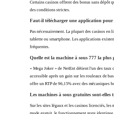
Certains casinos offrent des bonus sans dépôt qu
des conditions strictes.
Faut-il télécharger une application pour
Pas nécessairement. La plupart des casinos en li
tablette ou smartphone. Les applications existen
fréquentes.
Quelle est la machine à sous 777 la plus
« Mega Joker » de NetEnt détient l'un des taux 
accessible après un gain sur les rouleaux de ba
offre un RTP de 96,15% avec des mécaniques bo
Les machines à sous gratuites sont-elles 
Sur les sites légaux et les casinos licenciés, l
mode gratuit, le fonctionnement reste identique