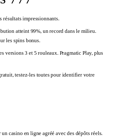
es résultats impressionnants.
bution atteint 99%, un record dans le milieu.
ur les spins bonus.
s versions 3 et 5 rouleaux. Pragmatic Play, plus
tuit, testez-les toutes pour identifier votre
r un casino en ligne agréé avec des dépôts réels.