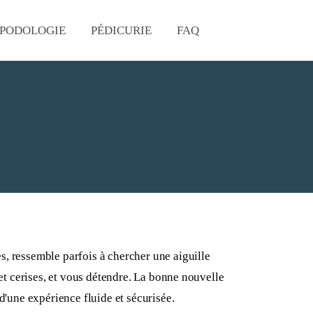
PODOLOGIE
PÉDICURIE
FAQ
s, ressemble parfois à chercher une aiguille
 et cerises, et vous détendre. La bonne nouvelle
d'une expérience fluide et sécurisée.