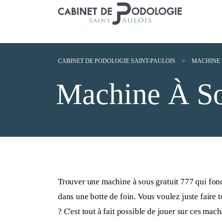
CABINET DE PODOLOGIE SAINT-PAULOIS
>
MACHINE 
Machine À So
Trouver une machine à sous gratuit 777 qui fonc
dans une botte de foin. Vous voulez juste faire 
? C'est tout à fait possible de jouer sur ces ma