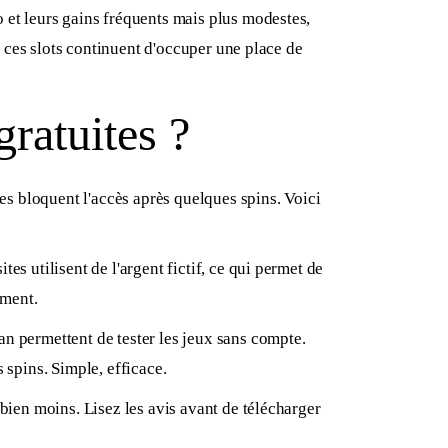
 et leurs gains fréquents mais plus modestes,
s, ces slots continuent d'occuper une place de
ratuites ?
res bloquent l'accès après quelques spins. Voici
s utilisent de l'argent fictif, ce qui permet de
ement.
n permettent de tester les jeux sans compte.
 spins. Simple, efficace.
bien moins. Lisez les avis avant de télécharger