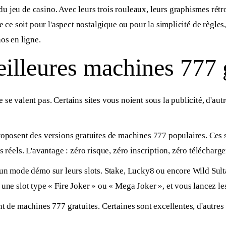
 jeu de casino. Avec leurs trois rouleaux, leurs graphismes rétro
e ce soit pour l'aspect nostalgique ou pour la simplicité de règle
os en ligne.
illeures machines 777 g
se valent pas. Certains sites vous noient sous la publicité, d'aut
oposent des versions gratuites de machines 777 populaires. Ces site
 réels. L'avantage : zéro risque, zéro inscription, zéro télécharg
 un mode démo sur leurs slots. Stake, Lucky8 ou encore Wild Sulta
une slot type « Fire Joker » ou « Mega Joker », et vous lancez les
t de machines 777 gratuites. Certaines sont excellentes, d'autres 