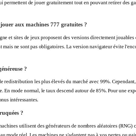
i permettent de jouer gratuitement tout en pouvant retirer des gai
 jouer aux machines 777 gratuites ?
gne et sites de jeux proposent des versions directement jouables d
t mais ne sont pas obligatoires. La version navigateur évite l'en
 généreuse ?
de redistribution les plus élevés du marché avec 99%. Cependant,
se. En mode normal, le taux descend autour de 85%. Pour une expé
nus intéressantes.
truquées ?
es machines utilisent des générateurs de nombres aléatoires (RNG)
 au mode réel. Les machines ne s'adaptent pas à vos pertes ou ga