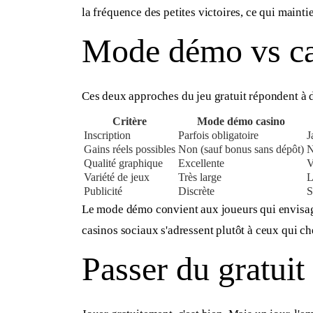
la fréquence des petites victoires, ce qui maintien
Mode démo vs casi
Ces deux approches du jeu gratuit répondent à de
Critère
Mode démo casino
Inscription
Parfois obligatoire
J
Gains réels possibles
Non (sauf bonus sans dépôt)
Qualité graphique
Excellente
V
Variété de jeux
Très large
L
Publicité
Discrète
S
Le mode démo convient aux joueurs qui envisagent
casinos sociaux s'adressent plutôt à ceux qui ch
Passer du gratuit