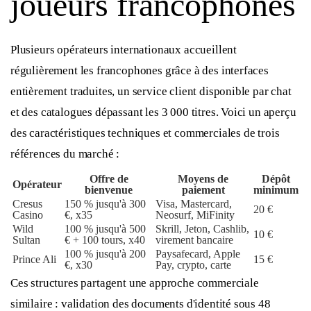
joueurs francophones
Plusieurs opérateurs internationaux accueillent
régulièrement les francophones grâce à des interfaces
entièrement traduites, un service client disponible par chat
et des catalogues dépassant les 3 000 titres. Voici un aperçu
des caractéristiques techniques et commerciales de trois
références du marché :
Offre de
Moyens de
Dépôt
Opérateur
bienvenue
paiement
minimum
Cresus
150 % jusqu'à 300
Visa, Mastercard,
20 €
Casino
€, x35
Neosurf, MiFinity
Wild
100 % jusqu'à 500
Skrill, Jeton, Cashlib,
10 €
Sultan
€ + 100 tours, x40
virement bancaire
100 % jusqu'à 200
Paysafecard, Apple
Prince Ali
15 €
€, x30
Pay, crypto, carte
Ces structures partagent une approche commerciale
similaire : validation des documents d'identité sous 48