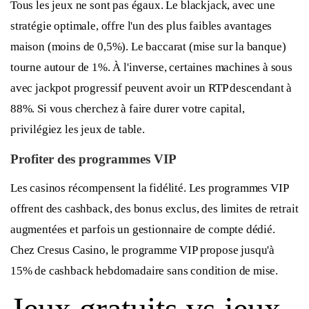
Tous les jeux ne sont pas égaux. Le blackjack, avec une
stratégie optimale, offre l'un des plus faibles avantages
maison (moins de 0,5%). Le baccarat (mise sur la banque)
tourne autour de 1%. À l'inverse, certaines machines à sous
avec jackpot progressif peuvent avoir un RTP descendant à
88%. Si vous cherchez à faire durer votre capital,
privilégiez les jeux de table.
Profiter des programmes VIP
Les casinos récompensent la fidélité. Les programmes VIP
offrent des cashback, des bonus exclus, des limites de retrait
augmentées et parfois un gestionnaire de compte dédié.
Chez Cresus Casino, le programme VIP propose jusqu'à
15% de cashback hebdomadaire sans condition de mise.
Jeux gratuits vs jeux