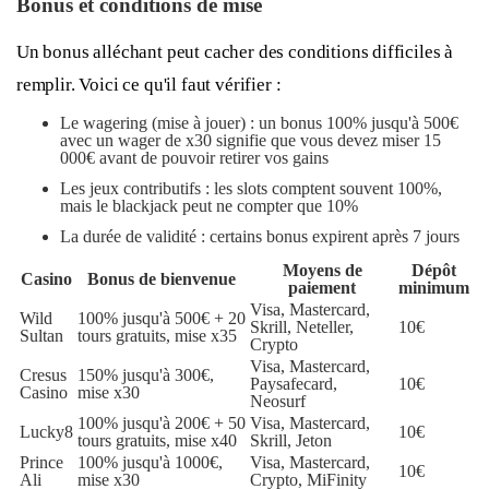
Bonus et conditions de mise
Un bonus alléchant peut cacher des conditions difficiles à
remplir. Voici ce qu'il faut vérifier :
Le wagering (mise à jouer) : un bonus 100% jusqu'à 500€
avec un wager de x30 signifie que vous devez miser 15
000€ avant de pouvoir retirer vos gains
Les jeux contributifs : les slots comptent souvent 100%,
mais le blackjack peut ne compter que 10%
La durée de validité : certains bonus expirent après 7 jours
Moyens de
Dépôt
Casino
Bonus de bienvenue
paiement
minimum
Visa, Mastercard,
Wild
100% jusqu'à 500€ + 20
Skrill, Neteller,
10€
Sultan
tours gratuits, mise x35
Crypto
Visa, Mastercard,
Cresus
150% jusqu'à 300€,
Paysafecard,
10€
Casino
mise x30
Neosurf
100% jusqu'à 200€ + 50
Visa, Mastercard,
Lucky8
10€
tours gratuits, mise x40
Skrill, Jeton
Prince
100% jusqu'à 1000€,
Visa, Mastercard,
10€
Ali
mise x30
Crypto, MiFinity