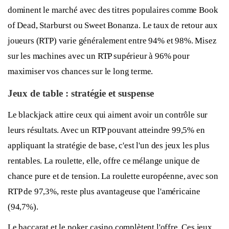
dominent le marché avec des titres populaires comme Book
of Dead, Starburst ou Sweet Bonanza. Le taux de retour aux
joueurs (RTP) varie généralement entre 94% et 98%. Misez
sur les machines avec un RTP supérieur à 96% pour
maximiser vos chances sur le long terme.
Jeux de table : stratégie et suspense
Le blackjack attire ceux qui aiment avoir un contrôle sur
leurs résultats. Avec un RTP pouvant atteindre 99,5% en
appliquant la stratégie de base, c'est l'un des jeux les plus
rentables. La roulette, elle, offre ce mélange unique de
chance pure et de tension. La roulette européenne, avec son
RTP de 97,3%, reste plus avantageuse que l'américaine
(94,7%).
Le baccarat et le poker casino complètent l'offre. Ces jeux