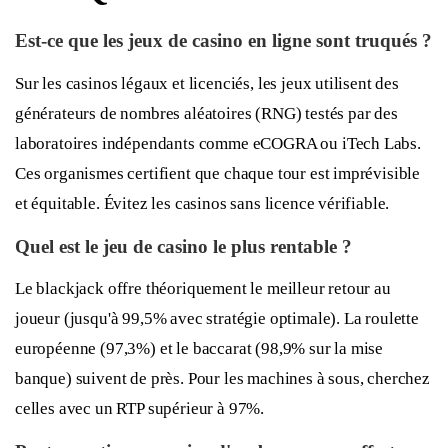
Est-ce que les jeux de casino en ligne sont truqués ?
Sur les casinos légaux et licenciés, les jeux utilisent des
générateurs de nombres aléatoires (RNG) testés par des
laboratoires indépendants comme eCOGRA ou iTech Labs.
Ces organismes certifient que chaque tour est imprévisible
et équitable. Évitez les casinos sans licence vérifiable.
Quel est le jeu de casino le plus rentable ?
Le blackjack offre théoriquement le meilleur retour au
joueur (jusqu'à 99,5% avec stratégie optimale). La roulette
européenne (97,3%) et le baccarat (98,9% sur la mise
banque) suivent de près. Pour les machines à sous, cherchez
celles avec un RTP supérieur à 97%.