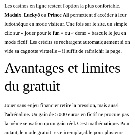
Les casinos en ligne restent l'option la plus confortable.
Madnix
,
Lucky8
ou
Prince Ali
permettent d'accéder à leur
ludothèque en mode visiteur. Une fois sur le site, un simple
clic sur « jouer pour le fun » ou « demo » bascule le jeu en
mode fictif. Les crédits se rechargent automatiquement si on
vide sa cagnotte virtuelle – il suffit de rafraîchir la page.
Avantages et limites
du gratuit
Jouer sans enjeu financier retire la pression, mais aussi
l'adrénaline. Un gain de 5 000 euros en fictif ne procure pas
la même sensation qu'un gain réel. C'est mathématique. Pour
autant, le mode gratuit reste irremplaçable pour plusieurs