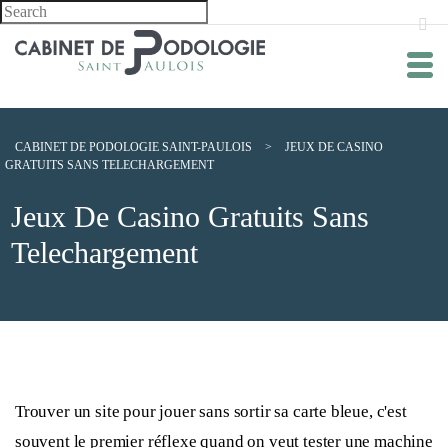
CABINET DE PODOLOGIE SAINT-PAULOIS
>
JEUX DE CASINO
GRATUITS SANS TELECHARGEMENT
Jeux De Casino Gratuits Sans
Telechargement
Trouver un site pour jouer sans sortir sa carte bleue, c'est
souvent le premier réflexe quand on veut tester une machine