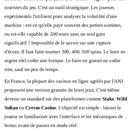
touristes du jeu. C'est un outil stratégique. Les joueurs
expérimentés l'utilisent pour analyser la volatilité d'une
machine : est-ce qu'elle paye souvent des petites sommes,
ou est-elle capable de 200 tours sans un seul gain
significatif ? Impossible de le savoir sur une capture
d'écran. Il faut faire tourner 300, 400, 500 spins. Le faire en
argent réel coûte une fortune. Le faire en gratuit ne coûte
rien, sauf un peu de temps.
En France, la plupart des casinos en ligne agréés par l'ANJ
proposent une version gratuite de leurs jeux. C'est même
devenu un standard sur des plateformes comme
Stake
,
Wild
Sultan
ou
Cresus Casino
. L'objectif est simple : laisser le
joueur se familiariser avec l'interface et les mécaniques de
bonus avant de passer en mode réel.