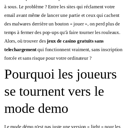
à sous. Le problème ? Entre les sites qui réclament votre
email avant même de lancer une partie et ceux qui cachent
des malwares derrière un bouton « jouer », on perd plus de
temps à fermer des pop-ups qu'à faire tourner les rouleaux.
Alors, où trouver des
jeux de casino gratuits sans
telechargement
qui fonctionnent vraiment, sans inscription
forcée et sans risque pour votre ordinateur ?
Pourquoi les joueurs
se tournent vers le
mode demo
Le mode démo n'est pas juste une version « light » pour les