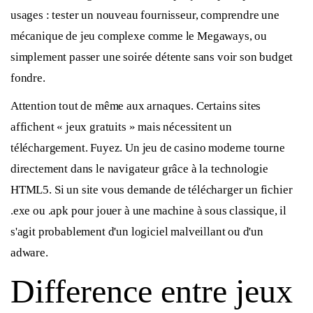
usages : tester un nouveau fournisseur, comprendre une
mécanique de jeu complexe comme le Megaways, ou
simplement passer une soirée détente sans voir son budget
fondre.
Attention tout de même aux arnaques. Certains sites
affichent « jeux gratuits » mais nécessitent un
téléchargement. Fuyez. Un jeu de casino moderne tourne
directement dans le navigateur grâce à la technologie
HTML5. Si un site vous demande de télécharger un fichier
.exe ou .apk pour jouer à une machine à sous classique, il
s'agit probablement d'un logiciel malveillant ou d'un
adware.
Difference entre jeux