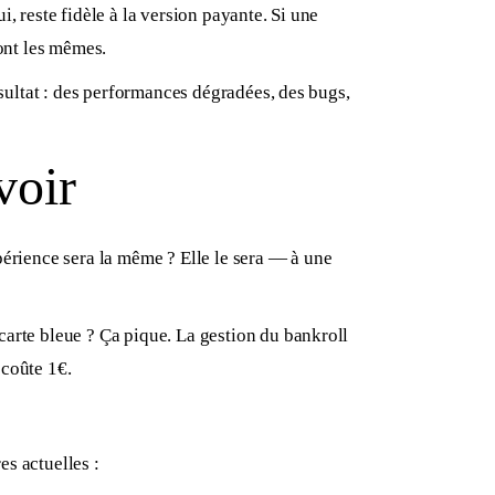
, reste fidèle à la version payante. Si une
ont les mêmes.
ésultat : des performances dégradées, des bugs,
voir
périence sera la même ? Elle le sera — à une
carte bleue ? Ça pique. La gestion du bankroll
 coûte 1€.
es actuelles :