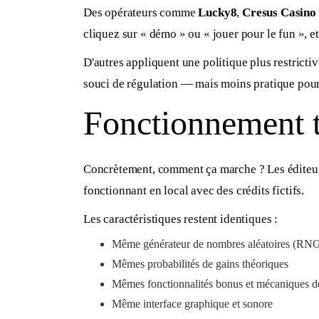
Des opérateurs comme
Lucky8
,
Cresus Casino
cliquez sur « démo » ou « jouer pour le fun », et 
D'autres appliquent une politique plus restricti
souci de régulation — mais moins pratique pour 
Fonctionnement t
Concrètement, comment ça marche ? Les éditeurs 
fonctionnant en local avec des crédits fictifs.
Les caractéristiques restent identiques :
Même générateur de nombres aléatoires (RN
Mêmes probabilités de gains théoriques
Mêmes fonctionnalités bonus et mécaniques d
Même interface graphique et sonore