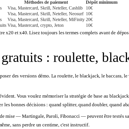
Méthodes de paiement
Dépôt minimum
s
Visa, Mastercard, Skrill, Neteller, Cashlib
10€
Visa, Mastercard, Skrill, Neteller, Neosurf
10€
s
Visa, Mastercard, Skrill, Neteller, MiFinity
20€
uits
Visa, Mastercard, crypto, Jeton
10€
tre x20 et x40. Lisez toujours les termes complets avant de dépo
gratuits : roulette, blac
poser des versions démo. La roulette, le blackjack, le baccara, le
t évident. Vous voulez mémoriser la stratégie de base au blackjack
grer les bonnes décisions : quand splitter, quand doubler, quand a
 de mise — Martingale, Paroli, Fibonacci — peuvent être testés sa
même, sans perdre un centime, c'est instructif.