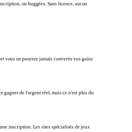
inscription, ou buggées. Sans licence, aucun
, et vous ne pourrez jamais convertir vos gains
 gagner de l'argent réel, mais ce n'est plus du
e inscription. Les sites spécialisés de jeux