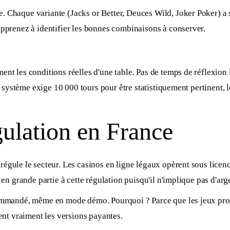
 Chaque variante (Jacks or Better, Deuces Wild, Joker Poker) a s
apprenez à identifier les bonnes combinaisons à conserver.
nt les conditions réelles d'une table. Pas de temps de réflexion l
re système exige 10 000 tours pour être statistiquement pertinent, 
gulation en France
régule le secteur. Les casinos en ligne légaux opèrent sous lic
 en grande partie à cette régulation puisqu'il n'implique pas d'arge
commandé, même en mode démo. Pourquoi ? Parce que les jeux prov
tent vraiment les versions payantes.