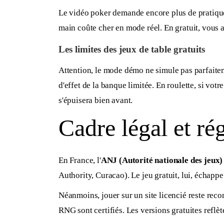
Le vidéo poker demande encore plus de pratique.
main coûte cher en mode réel. En gratuit, vous 
Les limites des jeux de table gratuits
Attention, le mode démo ne simule pas parfaiteme
d'effet de la banque limitée. En roulette, si vot
s'épuisera bien avant.
Cadre légal et ré
En France, l'
ANJ (Autorité nationale des jeux)
Authority, Curacao). Le jeu gratuit, lui, échappe
Néanmoins, jouer sur un site licencié reste re
RNG sont certifiés. Les versions gratuites reflè