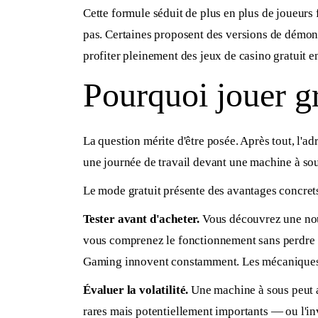
Cette formule séduit de plus en plus de joueurs f
pas. Certaines proposent des versions de démonst
profiter pleinement des jeux de casino gratuit en
Pourquoi jouer gr
La question mérite d'être posée. Après tout, l'a
une journée de travail devant une machine à sous
Le mode gratuit présente des avantages concrets
Tester avant d'acheter.
Vous découvrez une nou
vous comprenez le fonctionnement sans perdre
Gaming innovent constamment. Les mécaniques de
Évaluer la volatilité.
Une machine à sous peut af
rares mais potentiellement importants — ou l'in