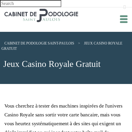
CABINET DE PODOLOGIE SAINT-PAULOIS
>
JEUX CASINO ROYALE
GRATUIT
Jeux Casino Royale Gratuit
Vous cherchez à tester des machines inspirées de l'univers
Casino Royale sans sortir votre carte bancaire, mais vous
vous heurtez systématiquement à des sites qui exigent un