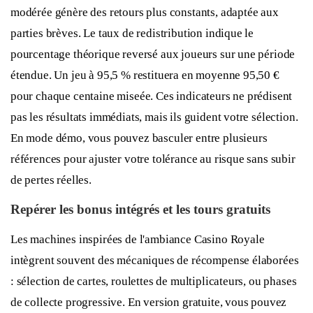
modérée génère des retours plus constants, adaptée aux
parties brèves. Le taux de redistribution indique le
pourcentage théorique reversé aux joueurs sur une période
étendue. Un jeu à 95,5 % restituera en moyenne 95,50 €
pour chaque centaine miseée. Ces indicateurs ne prédisent
pas les résultats immédiats, mais ils guident votre sélection.
En mode démo, vous pouvez basculer entre plusieurs
références pour ajuster votre tolérance au risque sans subir
de pertes réelles.
Repérer les bonus intégrés et les tours gratuits
Les machines inspirées de l'ambiance Casino Royale
intègrent souvent des mécaniques de récompense élaborées
: sélection de cartes, roulettes de multiplicateurs, ou phases
de collecte progressive. En version gratuite, vous pouvez