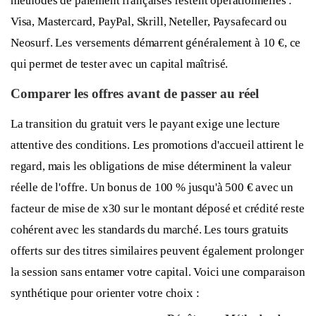
méthodes de paiement françaises restent opérationnelles :
Visa, Mastercard, PayPal, Skrill, Neteller, Paysafecard ou
Neosurf. Les versements démarrent généralement à 10 €, ce
qui permet de tester avec un capital maîtrisé.
Comparer les offres avant de passer au réel
La transition du gratuit vers le payant exige une lecture
attentive des conditions. Les promotions d'accueil attirent le
regard, mais les obligations de mise déterminent la valeur
réelle de l'offre. Un bonus de 100 % jusqu'à 500 € avec un
facteur de mise de x30 sur le montant déposé et crédité reste
cohérent avec les standards du marché. Les tours gratuits
offerts sur des titres similaires peuvent également prolonger
la session sans entamer votre capital. Voici une comparaison
synthétique pour orienter votre choix :