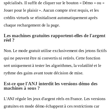
spécialisés. Il suffit de cliquer sur le bouton « Démo » ou «
Jouer pour le plaisir ». Aucun compte n'est requis, et les
crédits virtuels se réinitialisent automatiquement après
chaque rechargement de la page.
Les machines gratuites rapportent-elles de l'argent
réel ?
Non. Le mode gratuit utilise exclusivement des jetons fictifs
qui ne peuvent être ni convertis ni retirés. Cette fonction
sert uniquement à tester les algorithmes, la volatilité et le
rythme des gains avant toute décision de mise.
Est-ce que l'ANJ interdit les versions démo des
machines à sous ?
L'ANJ régule les jeux d'argent réels en France. Les versions
gratuites en mode démo échappent à ces restrictions car