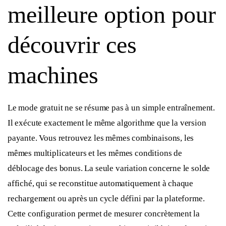
meilleure option pour
découvrir ces
machines
Le mode gratuit ne se résume pas à un simple entraînement.
Il exécute exactement le même algorithme que la version
payante. Vous retrouvez les mêmes combinaisons, les
mêmes multiplicateurs et les mêmes conditions de
déblocage des bonus. La seule variation concerne le solde
affiché, qui se reconstitue automatiquement à chaque
rechargement ou après un cycle défini par la plateforme.
Cette configuration permet de mesurer concrètement la