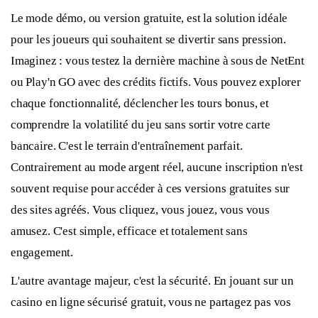
Le mode démo, ou version gratuite, est la solution idéale
pour les joueurs qui souhaitent se divertir sans pression.
Imaginez : vous testez la dernière machine à sous de NetEnt
ou Play'n GO avec des crédits fictifs. Vous pouvez explorer
chaque fonctionnalité, déclencher les tours bonus, et
comprendre la volatilité du jeu sans sortir votre carte
bancaire. C'est le terrain d'entraînement parfait.
Contrairement au mode argent réel, aucune inscription n'est
souvent requise pour accéder à ces versions gratuites sur
des sites agréés. Vous cliquez, vous jouez, vous vous
amusez. C'est simple, efficace et totalement sans
engagement.
L'autre avantage majeur, c'est la sécurité. En jouant sur un
casino en ligne sécurisé gratuit, vous ne partagez pas vos