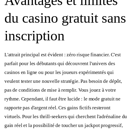
Avantages et limites
du casino gratuit sans
inscription
L'attrait principal est évident : zéro risque financier. C'est
parfait pour les débutants qui découvrent l'univers des
casinos en ligne ou pour les joueurs expérimentés qui
veulent tester une nouvelle stratégie. Pas besoin de dépôt,
pas de conditions de mise à remplir. Vous jouez à votre
rythme. Cependant, il faut être lucide : le mode gratuit ne
rapporte pas d'argent réel. Ces gains fictifs resteront
virtuels. Pour les thrill-seekers qui cherchent l'adrénaline du
gain réel et la possibilité de toucher un jackpot progressif,