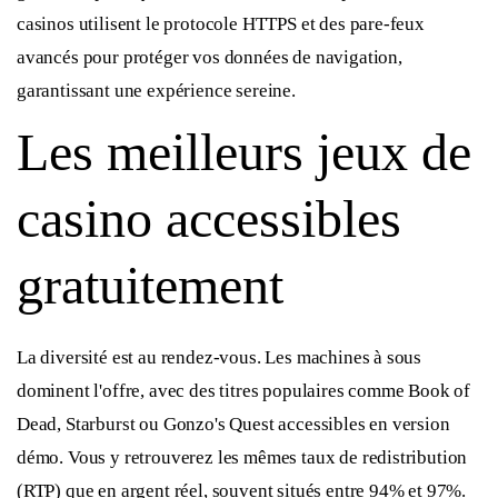
casinos utilisent le protocole HTTPS et des pare-feux
avancés pour protéger vos données de navigation,
garantissant une expérience sereine.
Les meilleurs jeux de
casino accessibles
gratuitement
La diversité est au rendez-vous. Les machines à sous
dominent l'offre, avec des titres populaires comme Book of
Dead, Starburst ou Gonzo's Quest accessibles en version
démo. Vous y retrouverez les mêmes taux de redistribution
(RTP) que en argent réel, souvent situés entre 94% et 97%.