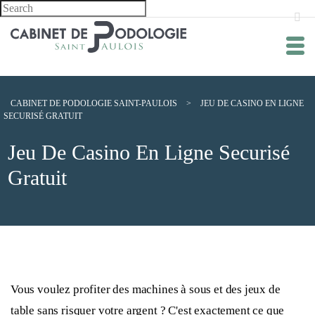
CABINET DE PODOLOGIE SAINT-PAULOIS
>
JEU DE CASINO EN LIGNE
SECURISÉ GRATUIT
Jeu De Casino En Ligne Securisé
Gratuit
Vous voulez profiter des machines à sous et des jeux de
table sans risquer votre argent ? C'est exactement ce que