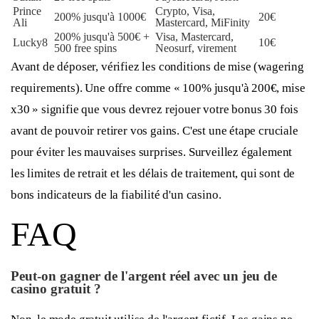
Prince
Crypto, Visa,
200% jusqu'à 1000€
20€
Ali
Mastercard, MiFinity
200% jusqu'à 500€ +
Visa, Mastercard,
Lucky8
10€
500 free spins
Neosurf, virement
Avant de déposer, vérifiez les conditions de mise (wagering
requirements). Une offre comme « 100% jusqu'à 200€, mise
x30 » signifie que vous devrez rejouer votre bonus 30 fois
avant de pouvoir retirer vos gains. C'est une étape cruciale
pour éviter les mauvaises surprises. Surveillez également
les limites de retrait et les délais de traitement, qui sont de
bons indicateurs de la fiabilité d'un casino.
FAQ
Peut-on gagner de l'argent réel avec un jeu de
casino gratuit ?