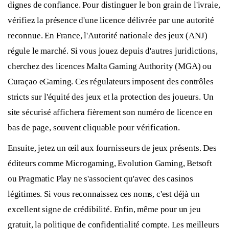
dignes de confiance. Pour distinguer le bon grain de l'ivraie,
vérifiez la présence d'une licence délivrée par une autorité
reconnue. En France, l'Autorité nationale des jeux (ANJ)
régule le marché. Si vous jouez depuis d'autres juridictions,
cherchez des licences Malta Gaming Authority (MGA) ou
Curaçao eGaming. Ces régulateurs imposent des contrôles
stricts sur l'équité des jeux et la protection des joueurs. Un
site sécurisé affichera fièrement son numéro de licence en
bas de page, souvent cliquable pour vérification.
Ensuite, jetez un œil aux fournisseurs de jeux présents. Des
éditeurs comme Microgaming, Evolution Gaming, Betsoft
ou Pragmatic Play ne s'associent qu'avec des casinos
légitimes. Si vous reconnaissez ces noms, c'est déjà un
excellent signe de crédibilité. Enfin, même pour un jeu
gratuit, la politique de confidentialité compte. Les meilleurs