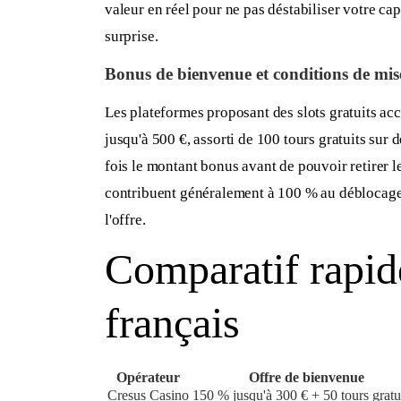
valeur en réel pour ne pas déstabiliser votre cap
surprise.
Bonus de bienvenue et conditions de mise
Les plateformes proposant des slots gratuits a
jusqu'à 500 €, assorti de 100 tours gratuits sur
fois le montant bonus avant de pouvoir retirer 
contribuent généralement à 100 % au déblocage, 
l'offre.
Comparatif rapide
français
Opérateur
Offre de bienvenue
Cresus Casino
150 % jusqu'à 300 € + 50 tours gratu