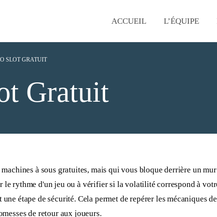
ACCUEIL
L’ÉQUIPE
NO SLOT GRATUIT
ot Gratuit
 machines à sous gratuites, mais qui vous bloque derrière un mur d'
le rythme d'un jeu ou à vérifier si la volatilité correspond à vot
 une étape de sécurité. Cela permet de repérer les mécaniques de 
romesses de retour aux joueurs.