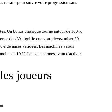
os retraits pour suivre votre progression sans
ètes. Un bonus classique tourne autour de 100 %
xigence de x30 signifie que vous devez miser 30
00 € de mises validées. Les machines à sous
 moins de 10 %. Lisez les termes avant d'activer
les joueurs
um