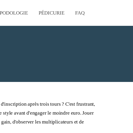
PODOLOGIE
PÉDICURIE
FAQ
inscription après trois tours ? C'est frustrant,
re style avant d'engager le moindre euro. Jouer
gain, d'observer les multiplicateurs et de