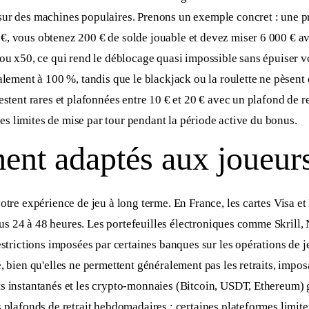
sur des machines populaires. Prenons un exemple concret : une p
, vous obtenez 200 € de solde jouable et devez miser 6 000 € avan
 ou x50, ce qui rend le déblocage quasi impossible sans épuiser v
ralement à 100 %, tandis que le blackjack ou la roulette ne pèsen
estent rares et plafonnées entre 10 € et 20 € avec un plafond de re
 les limites de mise par tour pendant la période active du bonus.
nt adaptés aux joueurs
otre expérience de jeu à long terme. En France, les cartes Visa e
sous 24 à 48 heures. Les portefeuilles électroniques comme Skrill,
estrictions imposées par certaines banques sur les opérations de
, bien qu'elles ne permettent généralement pas les retraits, imp
s instantanés et les crypto-monnaies (Bitcoin, USDT, Ethereum) g
 plafonds de retrait hebdomadaires : certaines plateformes limiten