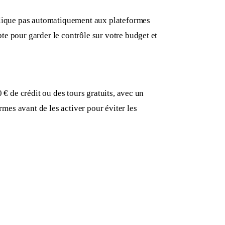
pplique pas automatiquement aux plateformes
te pour garder le contrôle sur votre budget et
 € de crédit ou des tours gratuits, avec un
rmes avant de les activer pour éviter les