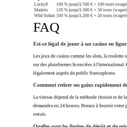
Lucky8
100 % jusqu'à 500 € + 100 tours (wage
Madnix
120 % jusqu'à 300 € + 50 tours (wager
Wild Sultan
100 % jusqu'à 200 € + 20 tours (wager
FAQ
Est-ce légal de jouer à un casino en lign
Les jeux de casino comme les slots, la roulette o
sur des plateformes licenciées à l'international
légalement auprès du public francophone.
Comment retirer ses gains rapidement de
La vitesse dépend de la méthode choisie et de la
demandes en 24 heures. Pensez à fournir votre pi
retrait.
Quelles sont les limites de dépôt et de mi