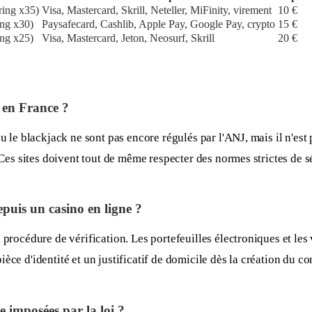
ring x35)
Visa, Mastercard, Skrill, Neteller, MiFinity, virement
10 €
ing x30)
Paysafecard, Cashlib, Apple Pay, Google Pay, crypto
15 €
ing x25)
Visa, Mastercard, Jeton, Neosurf, Skrill
20 €
e en France ?
u le blackjack ne sont pas encore régulés par l'ANJ, mais il n'est p
. Ces sites doivent tout de même respecter des normes strictes de 
puis un casino en ligne ?
 procédure de vérification. Les portefeuilles électroniques et les
èce d'identité et un justificatif de domicile dès la création du c
se imposées par la loi ?