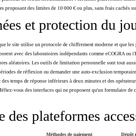
es proposant des limites de 10 000 € ou plus, sans frais cachés sur
ées et protection du jo
e le site utilise un protocole de chiffrement moderne et que les 
aborent avec des laboratoires indépendants comme eCOGRA ou iTech
res aléatoires. Les outils de limitation personnelle sont tout aus
ériodes de réflexion ou demander une auto-exclusion temporaire
ec des temps de réponse inférieurs à deux minutes et des opérateur
éfiez-vous des interfaces qui ne proposent qu'un formulaire de c
e des plateformes acces
Méthodes de paiement
Dépôt