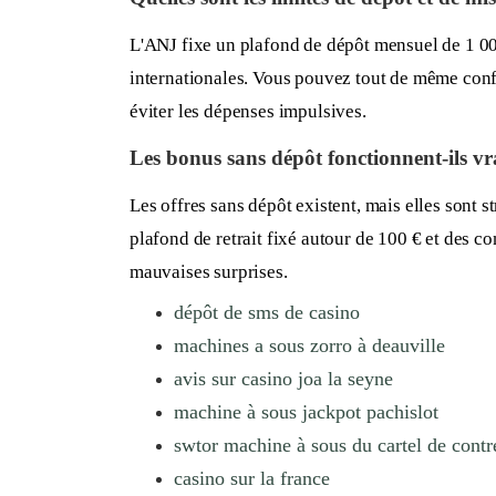
L'ANJ fixe un plafond de dépôt mensuel de 1 00
internationales. Vous pouvez tout de même confi
éviter les dépenses impulsives.
Les bonus sans dépôt fonctionnent-ils v
Les offres sans dépôt existent, mais elles sont 
plafond de retrait fixé autour de 100 € et des co
mauvaises surprises.
dépôt de sms de casino
machines a sous zorro à deauville
avis sur casino joa la seyne
machine à sous jackpot pachislot
swtor machine à sous du cartel de cont
casino sur la france