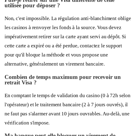
utilisée pour déposer ?
Non, c'est impossible. La régulation anti-blanchiment oblige
les casinos à renvoyer les fonds à la source. Vous devez
impérativement retirer sur la carte ayant servi au dépôt. Si
cette carte a expiré ou a été perdue, contactez le support
pour qu'il bloque la méthode et vous propose une
alternative, généralement un virement bancaire.
Combien de temps maximum pour recevoir un
retrait Visa ?
En comptant le temps de validation du casino (0 à 72h selon
l'opérateur) et le traitement bancaire (2 à 7 jours ouvrés), il
ne faut pas s'alarmer avant 10 jours ouvrables. Au-delà, une
vérification s'impose.
Ma banque peut-elle bloquer un virement de