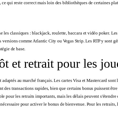
 ce qui reste correct mais loin des bibliothèques de certaines pl
se les classiques : blackjack, roulette, baccara et vidéo poker. Le
 versions comme Atlantic City ou Vegas Strip. Les RTP y sont gé
atégie de base.
 et retrait pour les jou
daptés au marché français. Les cartes Visa et Mastercard sont les
t des transactions rapides, bien que certains bonus puissent être
ble pour les retraits importants, mais les délais peuvent s'étend
l nécessaire pour activer le bonus de bienvenue. Pour les retraits