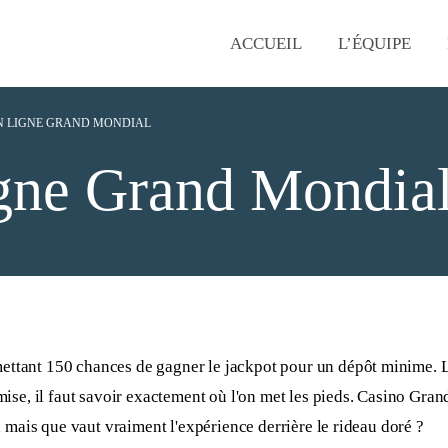
ACCUEIL
L’ÉQUIPE
N LIGNE GRAND MONDIAL
gne Grand Mondia
ttant 150 chances de gagner le jackpot pour un dépôt minime. L'o
 mise, il faut savoir exactement où l'on met les pieds. Casino Gran
s, mais que vaut vraiment l'expérience derrière le rideau doré ?