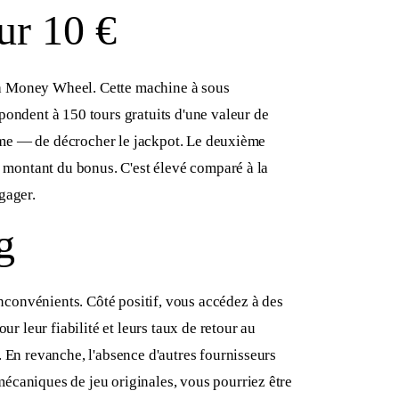
ur 10 €
ga Money Wheel. Cette machine à sous
pondent à 150 tours gratuits d'une valeur de
nfime — de décrocher le jackpot. Le deuxième
e montant du bonus. C'est élevé comparé à la
gager.
g
convénients. Côté positif, vous accédez à des
 leur fiabilité et leurs taux de retour au
 En revanche, l'absence d'autres fournisseurs
écaniques de jeu originales, vous pourriez être