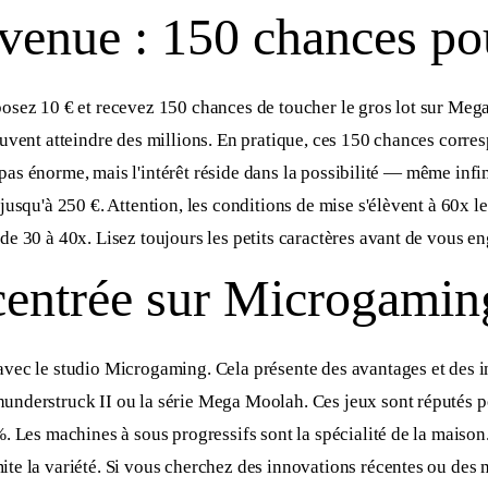
venue : 150 chances po
posez 10 € et recevez 150 chances de toucher le gros lot sur Me
uvent atteindre des millions. En pratique, ces 150 chances corres
st pas énorme, mais l'intérêt réside dans la possibilité — même i
usqu'à 250 €. Attention, les conditions de mise s'élèvent à 60x l
e 30 à 40x. Lisez toujours les petits caractères avant de vous en
centrée sur Microgamin
vec le studio Microgaming. Cela présente des avantages et des in
derstruck II ou la série Mega Moolah. Ces jeux sont réputés pour
 Les machines à sous progressifs sont la spécialité de la maison.
e la variété. Si vous cherchez des innovations récentes ou des m