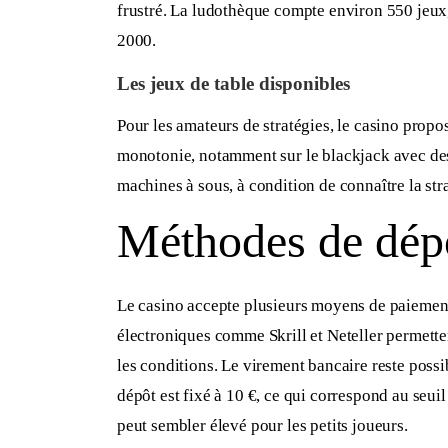
frustré. La ludothèque compte environ 550 jeux,
2000.
Les jeux de table disponibles
Pour les amateurs de stratégies, le casino propo
monotonie, notamment sur le blackjack avec des
machines à sous, à condition de connaître la str
Méthodes de dépôt
Le casino accepte plusieurs moyens de paiement a
électroniques comme Skrill et Neteller permetten
les conditions. Le virement bancaire reste possi
dépôt est fixé à 10 €, ce qui correspond au seui
peut sembler élevé pour les petits joueurs.