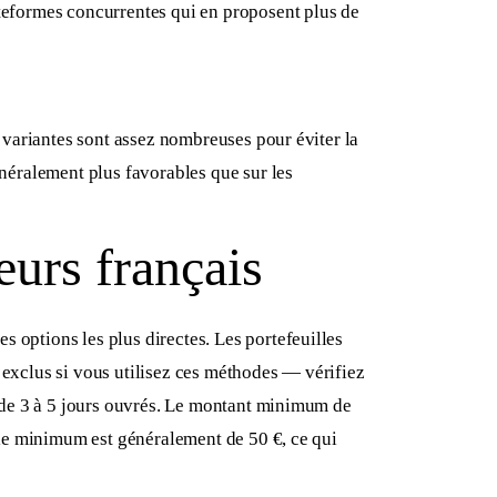
ateformes concurrentes qui en proposent plus de
s variantes sont assez nombreuses pour éviter la
néralement plus favorables que sur les
eurs français
 options les plus directes. Les portefeuilles
 exclus si vous utilisez ces méthodes — vérifiez
re de 3 à 5 jours ouvrés. Le montant minimum de
, le minimum est généralement de 50 €, ce qui