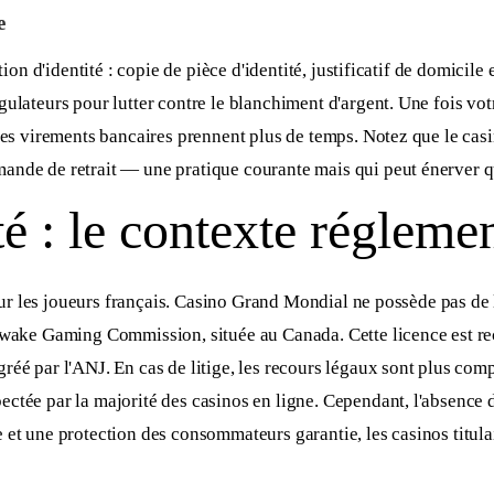
e
ation d'identité : copie de pièce d'identité, justificatif de domici
ulateurs pour lutter contre le blanchiment d'argent. Une fois votre
 Les virements bancaires prennent plus de temps. Notez que le cas
ande de retrait — une pratique courante mais qui peut énerver q
té : le contexte régleme
 pour les joueurs français. Casino Grand Mondial ne possède pas de
awake Gaming Commission, située au Canada. Cette licence est reco
éé par l'ANJ. En cas de litige, les recours légaux sont plus comp
ctée par la majorité des casinos en ligne. Cependant, l'absence d
et une protection des consommateurs garantie, les casinos titulai