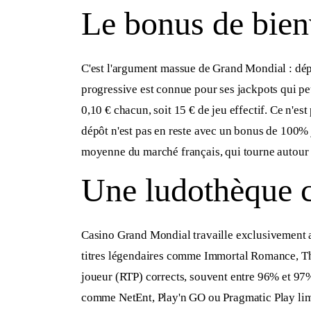
Le bonus de bien
C'est l'argument massue de Grand Mondial : dé
progressive est connue pour ses jackpots qui pe
0,10 € chacun, soit 15 € de jeu effectif. Ce n'e
dépôt n'est pas en reste avec un bonus de 100% j
moyenne du marché français, qui tourne autour d
Une ludothèque 
Casino Grand Mondial travaille exclusivement a
titres légendaires comme Immortal Romance, Thun
joueur (RTP) corrects, souvent entre 96% et 97%.
comme NetEnt, Play'n GO ou Pragmatic Play limit