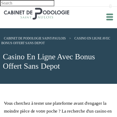
CABINET DE PODOLOGIE SAINT-PAULOIS
>
CASINO EN LIGNE AVEC
BONUS OFFERT SANS DEPOT
Casino En Ligne Avec Bonus
Offert Sans Depot
Vous cherchez à tester une plateforme avant d'engager la
moindre pièce de votre poche ? La recherche d'un casino en