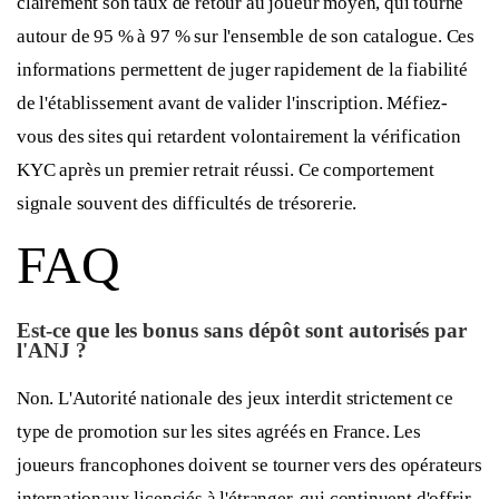
clairement son taux de retour au joueur moyen, qui tourne
autour de 95 % à 97 % sur l'ensemble de son catalogue. Ces
informations permettent de juger rapidement de la fiabilité
de l'établissement avant de valider l'inscription. Méfiez-
vous des sites qui retardent volontairement la vérification
KYC après un premier retrait réussi. Ce comportement
signale souvent des difficultés de trésorerie.
FAQ
Est-ce que les bonus sans dépôt sont autorisés par
l'ANJ ?
Non. L'Autorité nationale des jeux interdit strictement ce
type de promotion sur les sites agréés en France. Les
joueurs francophones doivent se tourner vers des opérateurs
internationaux licenciés à l'étranger, qui continuent d'offrir