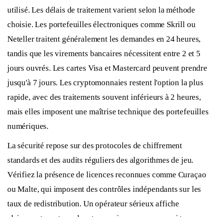
utilisé. Les délais de traitement varient selon la méthode
choisie. Les portefeuilles électroniques comme Skrill ou
Neteller traitent généralement les demandes en 24 heures,
tandis que les virements bancaires nécessitent entre 2 et 5
jours ouvrés. Les cartes Visa et Mastercard peuvent prendre
jusqu'à 7 jours. Les cryptomonnaies restent l'option la plus
rapide, avec des traitements souvent inférieurs à 2 heures,
mais elles imposent une maîtrise technique des portefeuilles
numériques.
La sécurité repose sur des protocoles de chiffrement
standards et des audits réguliers des algorithmes de jeu.
Vérifiez la présence de licences reconnues comme Curaçao
ou Malte, qui imposent des contrôles indépendants sur les
taux de redistribution. Un opérateur sérieux affiche