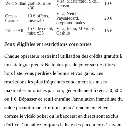
Visa, Mastercard, Skrill,
Wild Sultan
gratuits, mise
10 €
Neosurf
x30
Visa, Neteller,
Cresus
10 € offerts,
Paysafecard,
20 €
Casino
mise x40
cryptomonnaies
15 € de crédit,
Visa, Jeton, MiFinity,
Prince Ali
15 €
mise x35
Cashlib
Jeux éligibles et restrictions courantes
Chaque opérateur restreint l'utilisation des crédits gratuits à
un catalogue précis. Ne tentez pas de jouer sur des titres
hors liste, vous perdriez le bonus et vos gains. Les
restrictions les plus fréquentes concernent les mises
maximales autorisées par tour, généralement fixées à 0,50 €
ou 1 €. Dépasser ce seuil entraîne l'annulation immédiate du
solde promotionnel. Certains jeux à rendement élevé
comme le vidéo poker ou le baccarat en direct sont exclus
d'office. Consultez toujours la liste des jeux autorisés avant