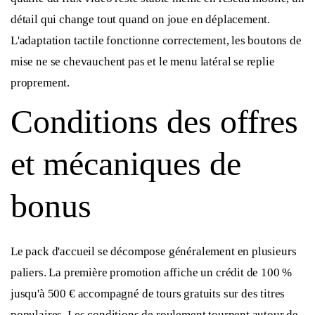
détail qui change tout quand on joue en déplacement.
L'adaptation tactile fonctionne correctement, les boutons de
mise ne se chevauchent pas et le menu latéral se replie
proprement.
Conditions des offres
et mécaniques de
bonus
Le pack d'accueil se décompose généralement en plusieurs
paliers. La première promotion affiche un crédit de 100 %
jusqu'à 500 € accompagné de tours gratuits sur des titres
populaires. Les conditions de roulement tournent autour de