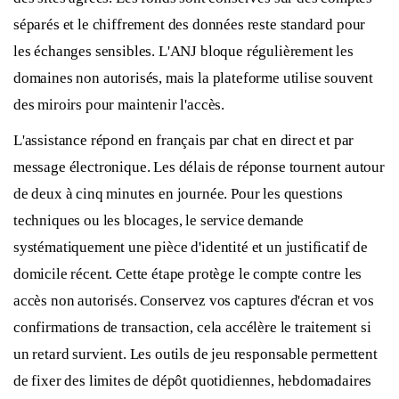
séparés et le chiffrement des données reste standard pour
les échanges sensibles. L'ANJ bloque régulièrement les
domaines non autorisés, mais la plateforme utilise souvent
des miroirs pour maintenir l'accès.
L'assistance répond en français par chat en direct et par
message électronique. Les délais de réponse tournent autour
de deux à cinq minutes en journée. Pour les questions
techniques ou les blocages, le service demande
systématiquement une pièce d'identité et un justificatif de
domicile récent. Cette étape protège le compte contre les
accès non autorisés. Conservez vos captures d'écran et vos
confirmations de transaction, cela accélère le traitement si
un retard survient. Les outils de jeu responsable permettent
de fixer des limites de dépôt quotidiennes, hebdomadaires