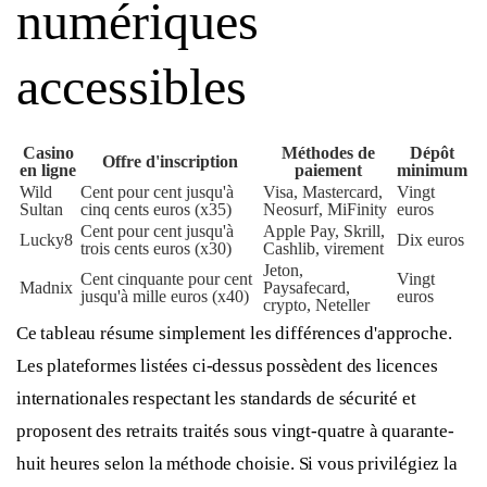
numériques
accessibles
Casino
Méthodes de
Dépôt
Offre d'inscription
en ligne
paiement
minimum
Wild
Cent pour cent jusqu'à
Visa, Mastercard,
Vingt
Sultan
cinq cents euros (x35)
Neosurf, MiFinity
euros
Cent pour cent jusqu'à
Apple Pay, Skrill,
Lucky8
Dix euros
trois cents euros (x30)
Cashlib, virement
Jeton,
Cent cinquante pour cent
Vingt
Madnix
Paysafecard,
jusqu'à mille euros (x40)
euros
crypto, Neteller
Ce tableau résume simplement les différences d'approche.
Les plateformes listées ci-dessus possèdent des licences
internationales respectant les standards de sécurité et
proposent des retraits traités sous vingt-quatre à quarante-
huit heures selon la méthode choisie. Si vous privilégiez la